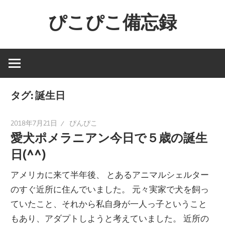
コ
ぴこぴこ備忘録
ン
テ
ン
ツ
へ
ス
タグ:
誕生日
キ
ッ
2018年7月21日
ぴんぴこ
愛犬ポメラニアン今日で５歳の誕生
プ
日(^^)
アメリカに来て半年後、 とあるアニマルシェルター
のすぐ近所に住んでいました。 元々実家で犬を飼っ
ていたこと、それから私自身が一人っ子ということ
もあり、アダプトしようと考えていました。 近所の