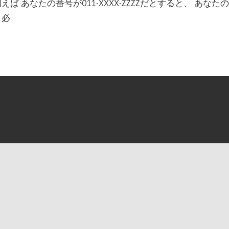
えば あなたの番号が011-XXXX-ZZZZだとすると、 あな
く必