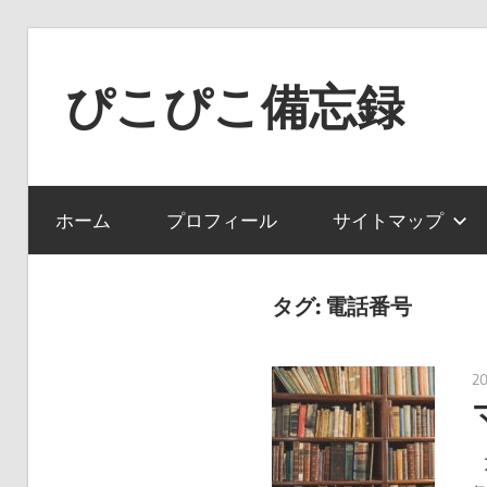
コ
ン
ぴこぴこ備忘録
テ
ン
ツ
へ
ホーム
プロフィール
サイトマップ
ス
キ
ッ
タグ:
電話番号
プ
2