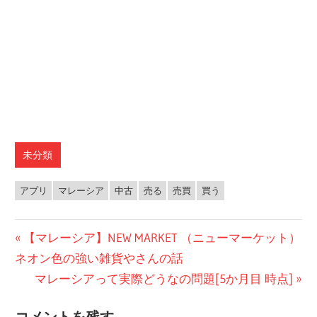
未分類
アプリ
マレーシア
中古
売る
売買
買う
投
前
【マレーシア】NEW MARKET （ニューマーケット）
の
ネオン色の強い雑貨やさんの話
稿
投
次
マレーシアって実際どうなの問題[5か月目 時点]
ナ
稿:
の
コメントを残す