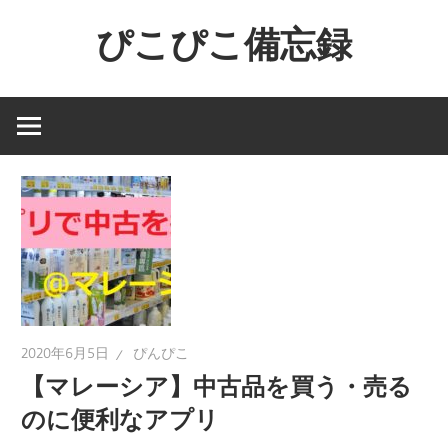
コ
ぴこぴこ備忘録
ン
テ
ン
ツ
へ
ス
キ
ッ
プ
2020年6月5日
ぴんぴこ
【マレーシア】中古品を買う・売る
のに便利なアプリ