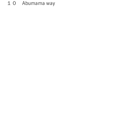
１０ Abumama way