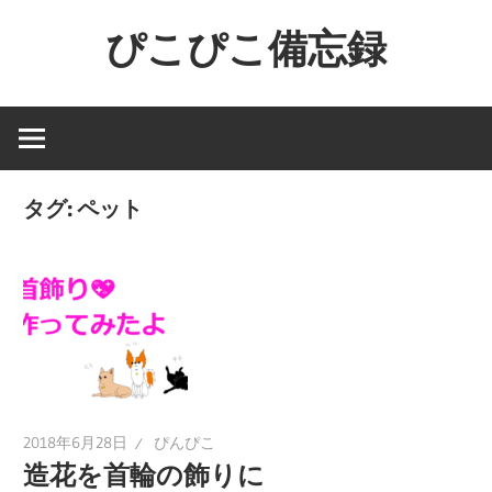
コ
ぴこぴこ備忘録
ン
テ
ン
ツ
へ
ス
タグ:
ペット
キ
ッ
プ
2018年6月28日
ぴんぴこ
造花を首輪の飾りに